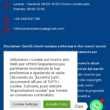
Lunedi - Venerdi: 08:00-19:00 | Orario continuato
Sabato: 08:00-12:00
+39 348 6127 780
f.llifanariassistenza@gmail.com
Disclaimer: Gentili clienti teniamo a informarvi che i nostri servizi
di assistenza e riparazione sono solo ed esclusivamente per
grandi elettrodomestici fuori garanzia.
Utilizziamo i cookie sul nostro sito
Questo sito e i servizi offerti in questo sito non sono in alcun
Web per offrirti l'esperienza più
pertinente ricordando le tue
modo sponsorizzati, affiliati, approvati o amministrati dai marchi
preferenze e ripetendo le visite.
Tutti i marchi qui
che vengono sponsorizzati o associati a esso.
Cliccando su "Accetta tutti",
esposti sono di proprietà dei rispettivi detentori dei copyright;
acconsenti all'uso di TUTTI i
marchi di terzi, nomi di prodotti, nomi commerciali, nomi
cookie. Tuttavia, puoi visitare
"Impostazioni cookie" per fornire
corporativi e società citati possono essere marchi di proprietà
un consenso controllato.
dei rispettivi titolari o marchi registrati d’altre società e
appartengono ai loro legittimi proprietari.
1
Cookie Settings
Accetto Tutto
Ciao
Ciao