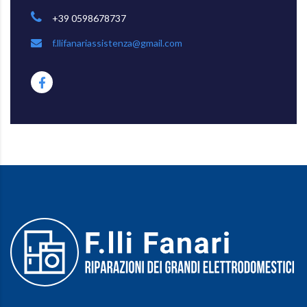
+39 0598678737
f.llifanariassistenza@gmail.com